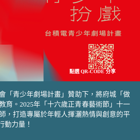
點選 QR-CODE 分享
會「青少年劇場計畫」贊助下，將府城「做
育。2025年「十六歲正青春藝術節」十一
師，打造專屬於年輕人揮灑熱情與創意的平
與行動力量！