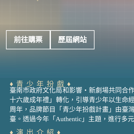
前往購票
歷屆網站
♦︎青少年扮戲♦︎
臺南市政府文化局和影響・新劇場共同合
十六歲成年禮」轉化，引導青少年以生命經
周年，品牌節目「青少年扮戲計畫」由臺
臺。透過今年「Authentic」主題，進
♦︎演出介紹♦︎